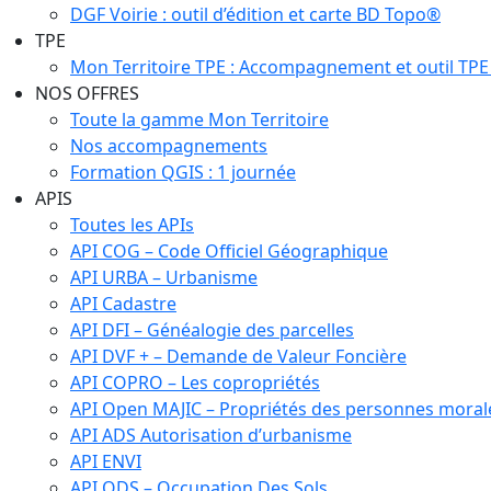
DGF Voirie : outil d’édition et carte BD Topo®
TPE
Mon Territoire TPE : Accompagnement et outil TPE
NOS OFFRES
Toute la gamme Mon Territoire
Nos accompagnements
Formation QGIS : 1 journée
APIS
Toutes les APIs
API COG – Code Officiel Géographique
API URBA – Urbanisme
API Cadastre
API DFI – Généalogie des parcelles
API DVF + – Demande de Valeur Foncière
API COPRO – Les copropriétés
API Open MAJIC – Propriétés des personnes moral
API ADS Autorisation d’urbanisme
API ENVI
API ODS – Occupation Des Sols