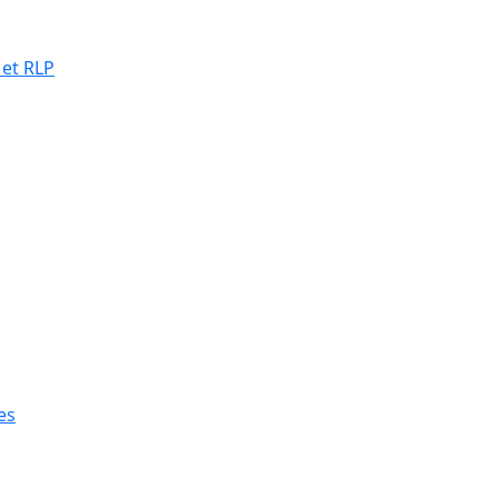
 et RLP
es