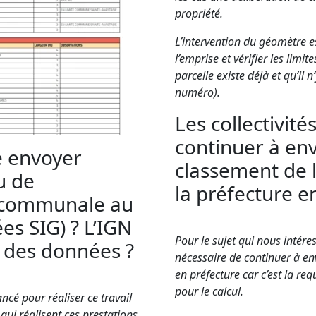
propriété.
L’intervention du géomètre e
l’emprise et vérifier les limit
parcelle existe déjà et qu’il
numéro).
Les collectivit
continuer à env
 envoyer
classement de 
u de
la préfecture e
e communale au
s SIG) ? L’IGN
Pour le sujet qui nous intéress
ur des données ?
nécessaire de continuer à en
en préfecture car c’est la re
pour le calcul.
ancé pour réaliser ce travail
qui réalisent ces prestations.