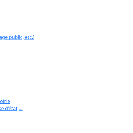
ge public, etc.)
oirie
se d’état,…