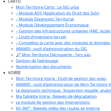
CARTO
Mon Territoire Carto : Le SIG urba
– Module ADS (Application du Droit des Sols)
– Module Diagnostic Territorial
– Module Développement Économique
– Gestion des infrastructures urbaines (ANC, éclaira
– L’outil d’inventaire terrain
– Complétez la carte avec des modules et données
ARAMIS : outil d’administration du SIG
🔎 Mon Territoire Découverte : 1ers pas
Gestion de l’adressage
Numérisation des documents
VOIRIE
Mon Territoire Voirie : Outil de gestion des voies
ARAMIS : outil d’administration de Mon Territoire V
Le diagnostic technique : Inspection visuelle, analy
Ma Tablette Voirie : Relevés de dégradation
Le module de gestion des interventions
Kit 360° : Relevés vidéo des routes en interne