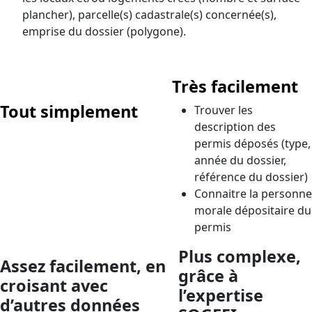
plancher), parcelle(s) cadastrale(s) concernée(s),
emprise du dossier (polygone).
Très facilement
Tout simplement
Trouver les
description des
Localiser sur la carte les
permis déposés (type,
permis de construire, de
année du dossier,
démolir, d’aménager et les
référence du dossier)
déclarations préalables de
Connaitre la personne
travaux
morale dépositaire du
permis
Plus complexe,
Assez facilement, en
grâce à
croisant avec
l’expertise
d’autres données