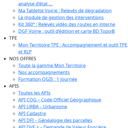
analyse d’état,…
Ma Tablette Voirie : Relevés de dégradation
Le module de gestion des interventions
Kit 360° : Relevés vidéo des routes en interne
DGF Voirie : outil d’édition et carte BD Topo®
TPE
Mon Territoire TPE : Accompagnement et outil TPE
et RLP
NOS OFFRES
Toute la gamme Mon Territoire
Nos accompagnements
Formation QGIS : 1 journée
APIS
Toutes les APIs
API COG – Code Officiel Géographique
API URBA – Urbanisme
API Cadastre
API DFI – Généalogie des parcelles
API DVF + – Demande de Valeur Foncière