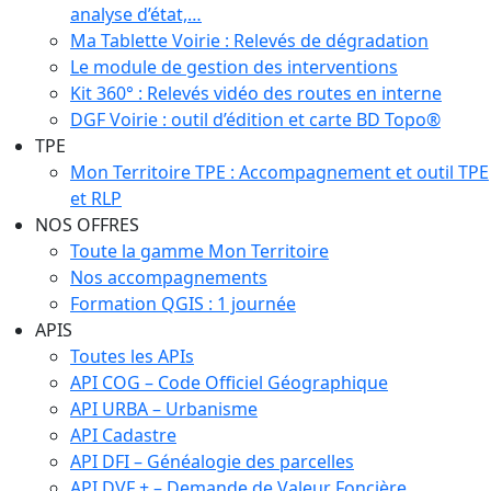
analyse d’état,…
Ma Tablette Voirie : Relevés de dégradation
Le module de gestion des interventions
Kit 360° : Relevés vidéo des routes en interne
DGF Voirie : outil d’édition et carte BD Topo®
TPE
Mon Territoire TPE : Accompagnement et outil TPE
et RLP
NOS OFFRES
Toute la gamme Mon Territoire
Nos accompagnements
Formation QGIS : 1 journée
APIS
Toutes les APIs
API COG – Code Officiel Géographique
API URBA – Urbanisme
API Cadastre
API DFI – Généalogie des parcelles
API DVF + – Demande de Valeur Foncière