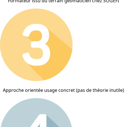
Formateur issu du terrain géomaticien chez SOGEFI
Approche orientée usage concret (pas de théorie inutile)