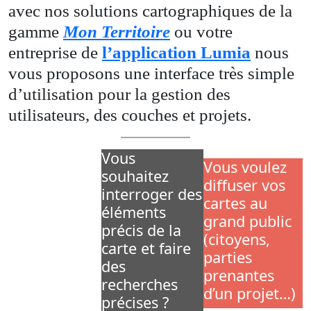
avec nos solutions cartographiques de la
gamme
Mon Territoire
ou votre
entreprise de
l’application Lumia
nous
vous proposons une interface très simple
d’utilisation pour la gestion des
utilisateurs, des couches et projets.
Vous
Vous ne
Vous voulez
souhaitez
savez pas
diffuser vos
interroger des
comment
cartes au
éléments
exploiter et
grand public
précis de la
représenter
(citoyens,
carte et faire
vos données
parties
des
venant de
prenantes
recherches
QGIS ?
d’un projet…)
précises ?