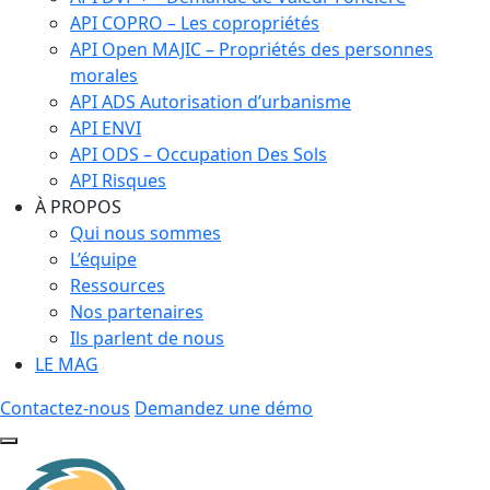
API COPRO – Les copropriétés
API Open MAJIC – Propriétés des personnes
morales
API ADS Autorisation d’urbanisme
API ENVI
API ODS – Occupation Des Sols
API Risques
À PROPOS
Qui nous sommes
L’équipe
Ressources
Nos partenaires
Ils parlent de nous
LE MAG
Contactez-nous
Demandez une démo