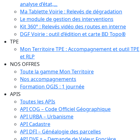
analyse d’état,…
Ma Tablette Voirie : Relevés de dégradation
Le module de gestion des interventions
Kit 360° : Relevés vidéo des routes en interne
DGF Voirie : outil d’édition et carte BD Topo®
TPE
Mon Territoire TPE : Accompagnement et outil TPE
et RLP
NOS OFFRES
Toute la gamme Mon Territoire
Nos accompagnements
Formation QGIS : 1 journée
APIS
Toutes les APIs
API COG – Code Officiel Géographique
API URBA – Urbanisme
API Cadastre
API DFI – Généalogie des parcelles
API DVF + – Demande de Valeur Foncière