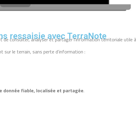
ans ressaisie avec TerraNote
t de consulter, analyser et partager l’information territoriale util
 sur le terrain, sans perte d’information :
e donnée fiable, localisée et partagée
.