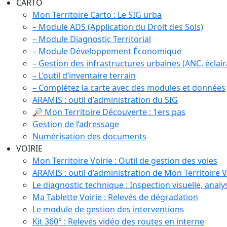
CARTO
Mon Territoire Carto : Le SIG urba
– Module ADS (Application du Droit des Sols)
– Module Diagnostic Territorial
– Module Développement Économique
– Gestion des infrastructures urbaines (ANC, éclaira
– L’outil d’inventaire terrain
– Complétez la carte avec des modules et données
ARAMIS : outil d’administration du SIG
🔎 Mon Territoire Découverte : 1ers pas
Gestion de l’adressage
Numérisation des documents
VOIRIE
Mon Territoire Voirie : Outil de gestion des voies
ARAMIS : outil d’administration de Mon Territoire V
Le diagnostic technique : Inspection visuelle, analy
Ma Tablette Voirie : Relevés de dégradation
Le module de gestion des interventions
Kit 360° : Relevés vidéo des routes en interne