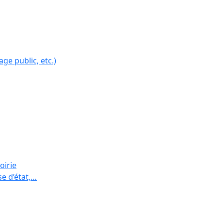
ge public, etc.)
oirie
se d’état,…