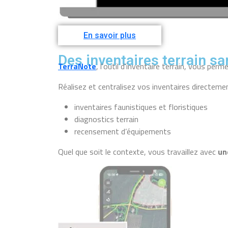
En savoir plus
Des inventaires terrain s
TerraNote
, l’outil d’inventaire terrain
, vous perme
Réalisez et centralisez vos inventaires directement
inventaires faunistiques et floristiques
diagnostics terrain
recensement d’équipements
Quel que soit le contexte, vous travaillez avec
un