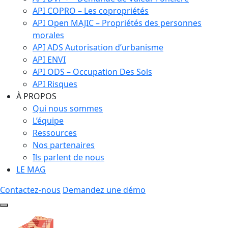
API COPRO – Les copropriétés
API Open MAJIC – Propriétés des personnes
morales
API ADS Autorisation d’urbanisme
API ENVI
API ODS – Occupation Des Sols
API Risques
À PROPOS
Qui nous sommes
L’équipe
Ressources
Nos partenaires
Ils parlent de nous
LE MAG
Contactez-nous
Demandez une démo