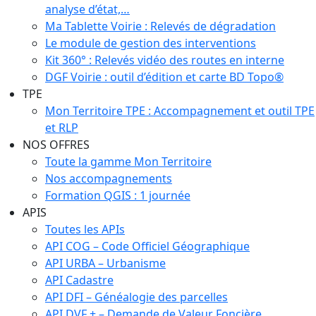
analyse d’état,…
Ma Tablette Voirie : Relevés de dégradation
Le module de gestion des interventions
Kit 360° : Relevés vidéo des routes en interne
DGF Voirie : outil d’édition et carte BD Topo®
TPE
Mon Territoire TPE : Accompagnement et outil TPE
et RLP
NOS OFFRES
Toute la gamme Mon Territoire
Nos accompagnements
Formation QGIS : 1 journée
APIS
Toutes les APIs
API COG – Code Officiel Géographique
API URBA – Urbanisme
API Cadastre
API DFI – Généalogie des parcelles
API DVF + – Demande de Valeur Foncière