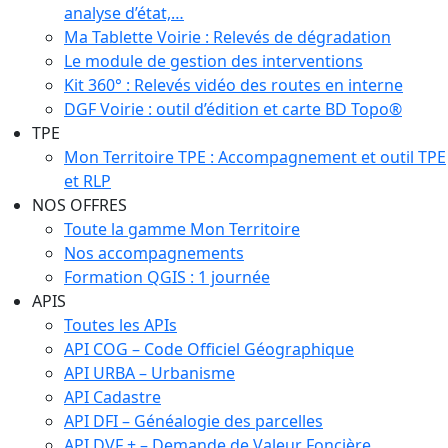
analyse d’état,…
Ma Tablette Voirie : Relevés de dégradation
Le module de gestion des interventions
Kit 360° : Relevés vidéo des routes en interne
DGF Voirie : outil d’édition et carte BD Topo®
TPE
Mon Territoire TPE : Accompagnement et outil TPE
et RLP
NOS OFFRES
Toute la gamme Mon Territoire
Nos accompagnements
Formation QGIS : 1 journée
APIS
Toutes les APIs
API COG – Code Officiel Géographique
API URBA – Urbanisme
API Cadastre
API DFI – Généalogie des parcelles
API DVF + – Demande de Valeur Foncière