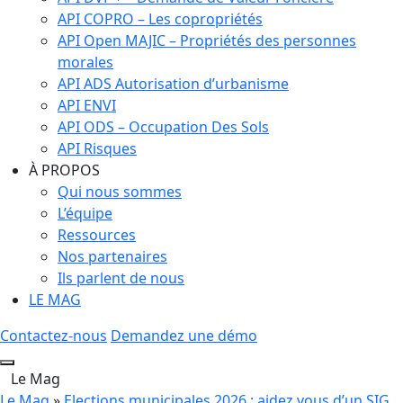
API COPRO – Les copropriétés
API Open MAJIC – Propriétés des personnes
morales
API ADS Autorisation d’urbanisme
API ENVI
API ODS – Occupation Des Sols
API Risques
À PROPOS
Qui nous sommes
L’équipe
Ressources
Nos partenaires
Ils parlent de nous
LE MAG
Contactez-nous
Demandez une démo
Le Mag
Le Mag
»
Elections municipales 2026 : aidez vous d’un SIG