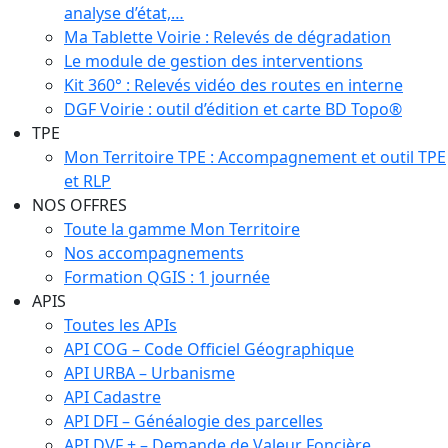
analyse d’état,…
Ma Tablette Voirie : Relevés de dégradation
Le module de gestion des interventions
Kit 360° : Relevés vidéo des routes en interne
DGF Voirie : outil d’édition et carte BD Topo®
TPE
Mon Territoire TPE : Accompagnement et outil TPE
et RLP
NOS OFFRES
Toute la gamme Mon Territoire
Nos accompagnements
Formation QGIS : 1 journée
APIS
Toutes les APIs
API COG – Code Officiel Géographique
API URBA – Urbanisme
API Cadastre
API DFI – Généalogie des parcelles
API DVF + – Demande de Valeur Foncière