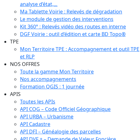
analyse d’état,…
Ma Tablette Voirie : Relevés de dégradation
Le module de gestion des interventions
Kit 360° : Relevés vidéo des routes en interne
DGF Voirie : outil d’édition et carte BD Topo®
TPE
Mon Territoire TPE : Accompagnement et outil TPE
et RLP
NOS OFFRES
Toute la gamme Mon Territoire
Nos accompagnements
Formation QGIS : 1 journée
APIS
Toutes les APIs
API COG – Code Officiel Géographique
API URBA – Urbanisme
API Cadastre
API DFI – Généalogie des parcelles
API DVF + – Demande de Valeur Foncière