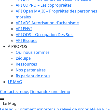
API COPRO – Les copropriétés
API Open MAJIC – Propriétés des personnes
morales
API ADS Autorisation d’urbanisme
API ENVI
API ODS – Occupation Des Sols
API Risques
À PROPOS
Qui nous sommes
L’équipe
Ressources
Nos partenaires
Ils parlent de nous
LE MAG
Contactez-nous
Demandez une démo
Le Mag
Le Mag
»
Comment exporter un relevé de propriété en PDF