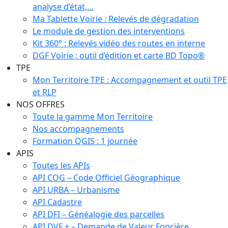
analyse d’état,…
Ma Tablette Voirie : Relevés de dégradation
Le module de gestion des interventions
Kit 360° : Relevés vidéo des routes en interne
DGF Voirie : outil d’édition et carte BD Topo®
TPE
Mon Territoire TPE : Accompagnement et outil TPE
et RLP
NOS OFFRES
Toute la gamme Mon Territoire
Nos accompagnements
Formation QGIS : 1 journée
APIS
Toutes les APIs
API COG – Code Officiel Géographique
API URBA – Urbanisme
API Cadastre
API DFI – Généalogie des parcelles
API DVF + – Demande de Valeur Foncière