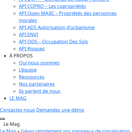
API COPRO – Les copropriétés
API Open MAJIC – Propriétés des personnes
morales
API ADS Autorisation d’urbanisme
API ENVI
API ODS – Occupation Des Sols
API Risques
À PROPOS
Qui nous sommes
L’équipe
Ressources
Nos partenaires
Ils parlent de nous
LE MAG
Contactez-nous
Demandez une démo
Le Mag
Le Mag
»
Gérez simplement vos panneaux de signalisation