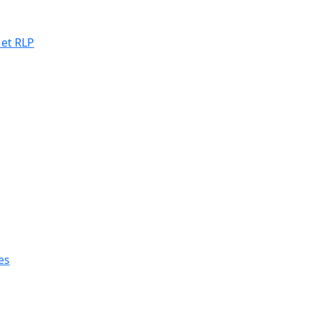
 et RLP
es