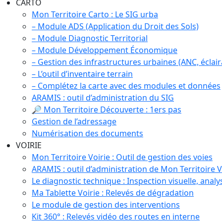
CARTO
Mon Territoire Carto : Le SIG urba
– Module ADS (Application du Droit des Sols)
– Module Diagnostic Territorial
– Module Développement Économique
– Gestion des infrastructures urbaines (ANC, éclaira
– L’outil d’inventaire terrain
– Complétez la carte avec des modules et données
ARAMIS : outil d’administration du SIG
🔎 Mon Territoire Découverte : 1ers pas
Gestion de l’adressage
Numérisation des documents
VOIRIE
Mon Territoire Voirie : Outil de gestion des voies
ARAMIS : outil d’administration de Mon Territoire V
Le diagnostic technique : Inspection visuelle, analy
Ma Tablette Voirie : Relevés de dégradation
Le module de gestion des interventions
Kit 360° : Relevés vidéo des routes en interne