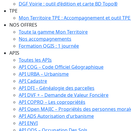
DGF Voirie : outil d’édition et carte BD Topo®
TPE
Mon Territoire TPE : Accompagnement et outil TPE
NOS OFFRES
Toute la gamme Mon Territoire
Nos accompagnements
Formation QGIS : 1 journée
APIS
Toutes les APIs
API COG – Code Officiel Géographique
API URBA – Urbanisme
API Cadastre
API DFI – Généalogie des parcelles
API DVF + – Demande de Valeur Foncière
API COPRO – Les copropriétés
API Open MAJIC – Propriétés des personnes moral
API ADS Autorisation d’urbanisme
API ENVI
API ODS – Occupation Des Sols