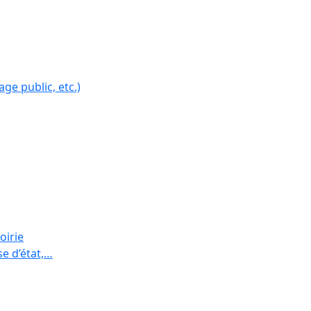
ge public, etc.)
oirie
se d’état,…