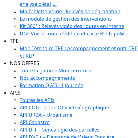
analyse d’état,…
Ma Tablette Voirie : Relevés de dégradation
Le module de gestion des interventions
Kit 360° : Relevés vidéo des routes en interne
DGF Voirie : outil d’édition et carte BD Topo®
TPE
Mon Territoire TPE : Accompagnement et outil TPE
et RLP
NOS OFFRES
Toute la gamme Mon Territoire
Nos accompagnements
Formation QGIS : 1 journée
APIS
Toutes les APIs
API COG – Code Officiel Géographique
API URBA – Urbanisme
API Cadastre
API DFI – Généalogie des parcelles
API DVF + – Demande de Valeur Foncière