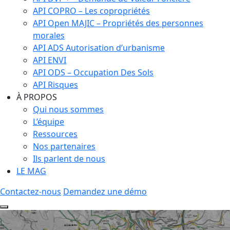
API COPRO – Les copropriétés
API Open MAJIC – Propriétés des personnes
morales
API ADS Autorisation d’urbanisme
API ENVI
API ODS – Occupation Des Sols
API Risques
À PROPOS
Qui nous sommes
L’équipe
Ressources
Nos partenaires
Ils parlent de nous
LE MAG
Contactez-nous
Demandez une démo