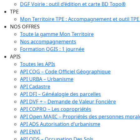
DGF Voirie : outil d’édition et carte BD Topo®
TPE
Mon Territoire TPE : Accompagnement et outil TPE
NOS OFFRES
Toute la gamme Mon Territoire
Nos accompagnements
Formation QGIS : 1 journée
APIS
Toutes les APIs
API COG – Code Officiel Géographique
API URBA – Urbanisme
API Cadastre
API DFI – Généalogie des parcelles
API DVF + – Demande de Valeur Foncière
API COPRO – Les copropriétés
API Open MAJIC – Propriétés des personnes moral
API ADS Autorisation d’urbanisme
API ENVI
API ODS – Occupation Des Sols