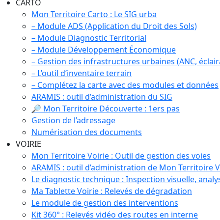
CARTO
Mon Territoire Carto : Le SIG urba
– Module ADS (Application du Droit des Sols)
– Module Diagnostic Territorial
– Module Développement Économique
– Gestion des infrastructures urbaines (ANC, éclaira
– L’outil d’inventaire terrain
– Complétez la carte avec des modules et données
ARAMIS : outil d’administration du SIG
🔎 Mon Territoire Découverte : 1ers pas
Gestion de l’adressage
Numérisation des documents
VOIRIE
Mon Territoire Voirie : Outil de gestion des voies
ARAMIS : outil d’administration de Mon Territoire V
Le diagnostic technique : Inspection visuelle, analy
Ma Tablette Voirie : Relevés de dégradation
Le module de gestion des interventions
Kit 360° : Relevés vidéo des routes en interne