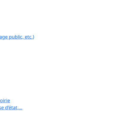
ge public, etc.)
oirie
se d’état,…