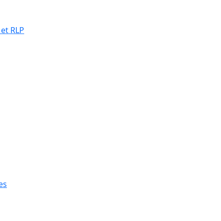
 et RLP
es