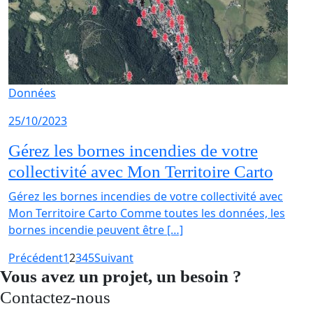
Données
25/10/2023
Gérez les bornes incendies de votre
collectivité avec Mon Territoire Carto
Gérez les bornes incendies de votre collectivité avec
Mon Territoire Carto Comme toutes les données, les
bornes incendie peuvent être […]
Précédent
1
2
3
4
5
Suivant
Vous avez un projet, un besoin ?
Contactez-nous