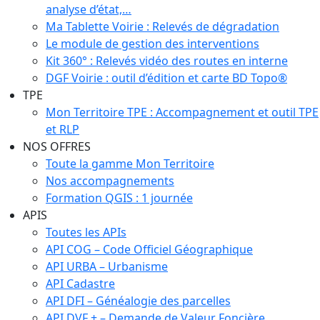
analyse d’état,…
Ma Tablette Voirie : Relevés de dégradation
Le module de gestion des interventions
Kit 360° : Relevés vidéo des routes en interne
DGF Voirie : outil d’édition et carte BD Topo®
TPE
Mon Territoire TPE : Accompagnement et outil TPE
et RLP
NOS OFFRES
Toute la gamme Mon Territoire
Nos accompagnements
Formation QGIS : 1 journée
APIS
Toutes les APIs
API COG – Code Officiel Géographique
API URBA – Urbanisme
API Cadastre
API DFI – Généalogie des parcelles
API DVF + – Demande de Valeur Foncière