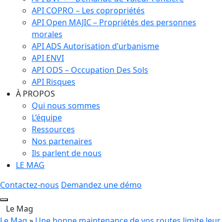
API COPRO – Les copropriétés
API Open MAJIC – Propriétés des personnes
morales
API ADS Autorisation d’urbanisme
API ENVI
API ODS – Occupation Des Sols
API Risques
À PROPOS
Qui nous sommes
L’équipe
Ressources
Nos partenaires
Ils parlent de nous
LE MAG
Contactez-nous
Demandez une démo
Le Mag
Le Mag
»
Une bonne maintenance de vos routes limite leur