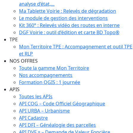
analyse d’état,…
Ma Tablette Voirie : Relevés de dégradation
Le module de gestion des interventions
Kit 360° : Relevés vidéo des routes en interne
DGF Voirie : outil d’édition et carte BD Topo®
TPE
Mon Territoire TPE : Accompagnement et outil TPE
et RLP
NOS OFFRES
Toute la gamme Mon Territoire
Nos accompagnements
Formation QGIS : 1 journée
APIS
Toutes les APIs
API COG – Code Officiel Géographique
API URBA – Urbanisme
API Cadastre
API DFI – Généalogie des parcelles
API DVF + – Demande de Valeur Foncière