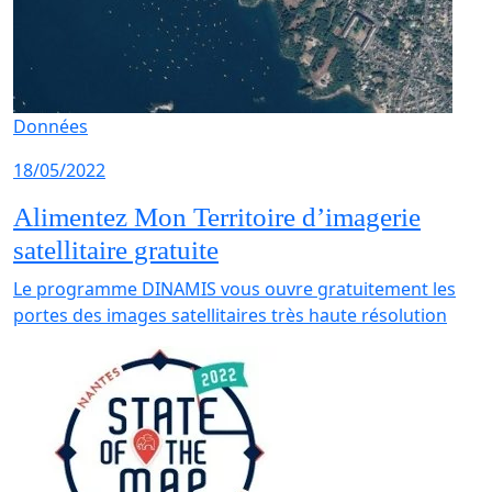
Données
18/05/2022
Alimentez Mon Territoire d’imagerie
satellitaire gratuite
Le programme DINAMIS vous ouvre gratuitement les
portes des images satellitaires très haute résolution