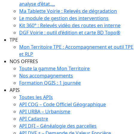
analyse d’état,…
Ma Tablette Voirie : Relevés de dégradation
Le module de gestion des interventions
Kit 360° : Relevés vidéo des routes en interne
DGF Voirie : outil d’édition et carte BD Topo®
TPE
Mon Territoire TPE : Accompagnement et outil TPE
et RLP
NOS OFFRES
Toute la gamme Mon Territoire
Nos accompagnements
Formation QGIS : 1 journée
APIS
Toutes les APIs
API COG – Code Officiel Géographique
API URBA – Urbanisme
API Cadastre
API DFI – Généalogie des parcelles
API DVF + – Demande de Valeur Foncière